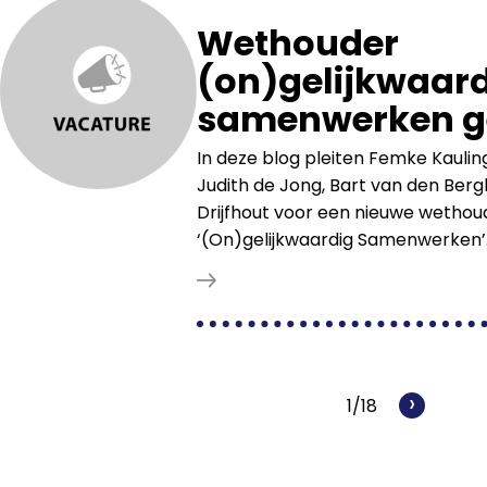
Wethouder
(on)gelijkwaar
samenwerken g
In deze blog pleiten Femke Kaulin
Judith de Jong, Bart van den Bergh
Drijfhout voor een nieuwe wetho
‘(On)gelijkwaardig Samenwerken’
›
1/18