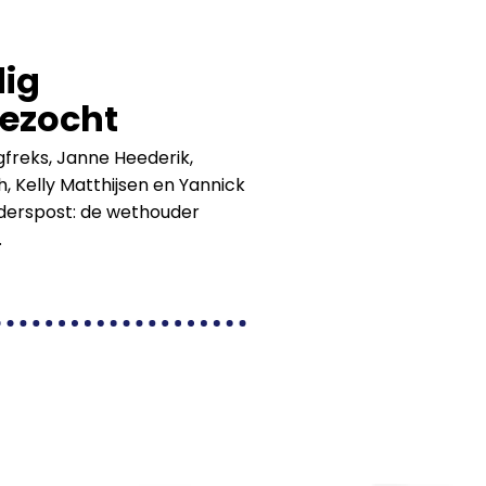
dig
ezocht
gfreks, Janne Heederik,
, Kelly Matthijsen en Yannick
uderspost: de wethouder
.