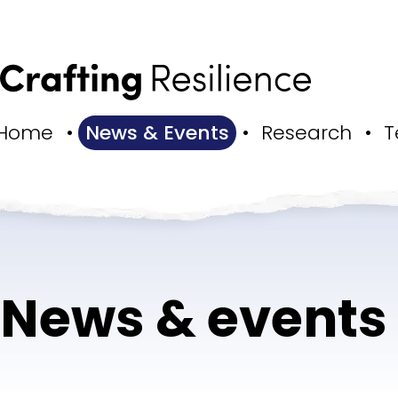
Home
News & Events
Research
T
News & events