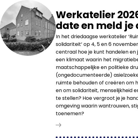
Werkatelier 2026
date en meld je
In het driedaagse werkatelier ‘R
solidariteit’ op 4, 5 en 6 novembe
centraal hoe je kunt handelen en j
een klimaat waarin het migratiebe
maatschappelijke en politieke dr
(ongedocumenteerde) asielzoeke
ruimte behouden of creëren om h
en om solidariteit, menselijkheid 
te stellen? Hoe vergroot je je han
omgeving waarin wantrouwen, stigm
toenemen?