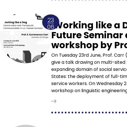
23
'Working like a 
06
Future Seminar
workshop by Pro
On Tuesday 23rd June, Prof. Carr (
give a talk drawing on multi-sited 
expanding domain of social service
States: the deployment of full-ti
service workers. On Wednesday 24 
workshop on linguistic engineering